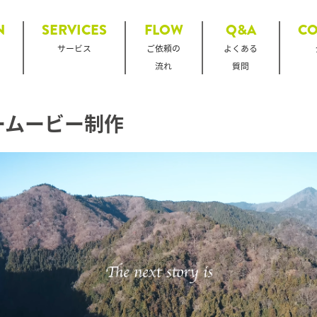
N
SERVICES
FLOW
Q&A
C
サービス
ご依頼の
よくある
流れ
質問
ザームービー制作